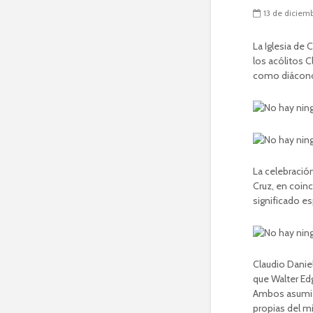
13 de diciem
La Iglesia de
los acólitos 
como diáconos
La celebració
Cruz, en coin
significado es
Claudio Danie
que Walter Ed
Ambos asumier
propias del mi