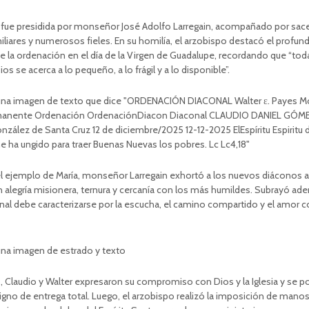
fue presidida por monseñor José Adolfo Larregain, acompañado por sac
iliares y numerosos fieles. En su homilía, el arzobispo destacó el profun
 la ordenación en el día de la Virgen de Guadalupe, recordando que “to
s se acerca a lo pequeño, a lo frágil y a lo disponible”.
el ejemplo de María, monseñor Larregain exhortó a los nuevos diáconos a 
n alegría misionera, ternura y cercanía con los más humildes. Subrayó ad
onal debe caracterizarse por la escucha, el camino compartido y el amor 
o, Claudio y Walter expresaron su compromiso con Dios y la Iglesia y se p
no de entrega total. Luego, el arzobispo realizó la imposición de manos 