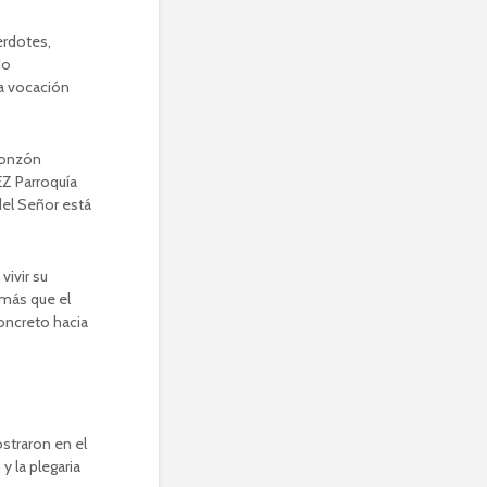
erdotes,
do
da vocación
vivir su
emás que el
concreto hacia
ostraron en el
y la plegaria