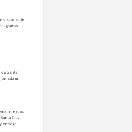
ón diaconal de
onsagrados
z de Santa
 jornada un
rro, mientras
Santa Cruz.
y entrega,