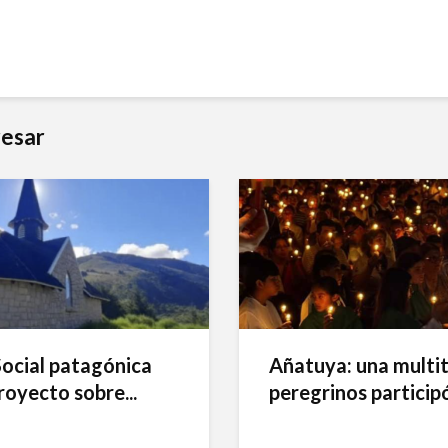
resar
Social patagónica
Añatuya: una multi
royecto sobre...
peregrinos participó 