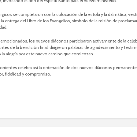
, invocando el don del Espíritu Santo para el nuevo ministerio.
úrgicos se completaron con la colocación de la estola y la dalmática, vest
 la entrega del Libro de los Evangelios, símbolo de la misión de proclamar 
idad.
emocionados, los nuevos diáconos participaron activamente de la cele
 antes de la bendición final, dirigieron palabras de agradecimiento y testi
la alegría por este nuevo camino que comienzan.
 Corrientes celebra así la ordenación de dos nuevos diáconos permanente
or, fidelidad y compromiso.