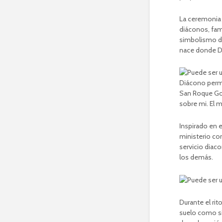
La ceremonia 
diáconos, fam
simbolismo de
nace donde Dio
Inspirado en 
ministerio co
servicio diac
los demás.
Durante el rit
suelo como sig