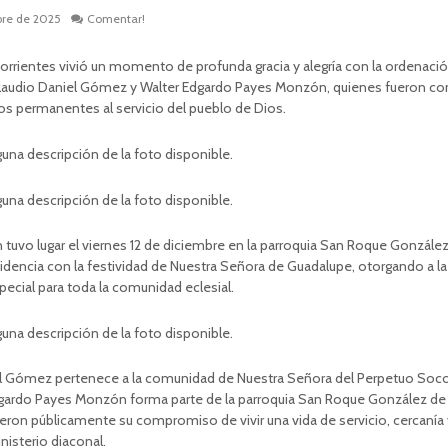
bre de 2025
Comentar!
 Corrientes vivió un momento de profunda gracia y alegría con la ordenaci
Claudio Daniel Gómez y Walter Edgardo Payes Monzón, quienes fueron c
 permanentes al servicio del pueblo de Dios.
n tuvo lugar el viernes 12 de diciembre en la parroquia San Roque Gonzále
cidencia con la festividad de Nuestra Señora de Guadalupe, otorgando a la
pecial para toda la comunidad eclesial.
l Gómez pertenece a la comunidad de Nuestra Señora del Perpetuo Soco
gardo Payes Monzón forma parte de la parroquia San Roque González de 
on públicamente su compromiso de vivir una vida de servicio, cercanía 
nisterio diaconal.