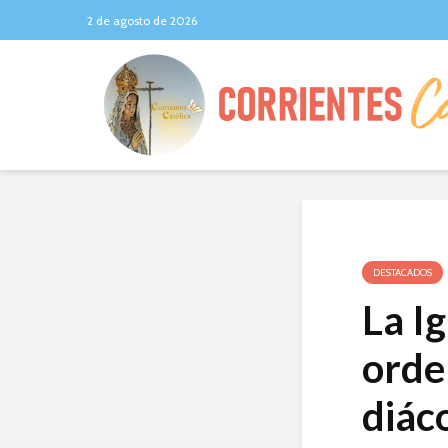
2 de agosto de 2026
DESTACADOS
La Ig
orde
diác