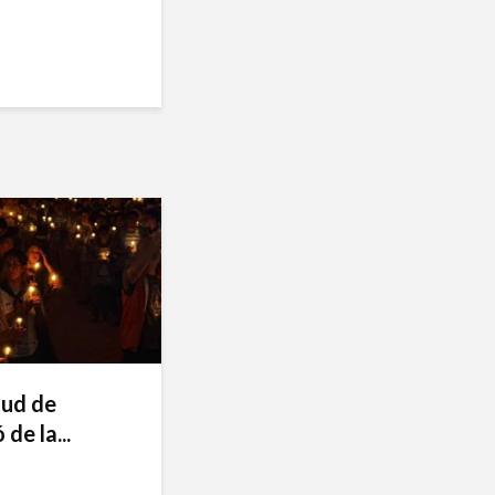
tud de
de la...