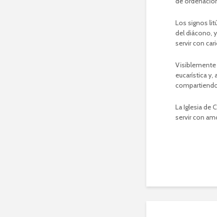
de ordenación
Los signos lit
del diácono, y
servir con car
Visiblemente 
eucarística y,
compartiendo 
La Iglesia de
servir con am