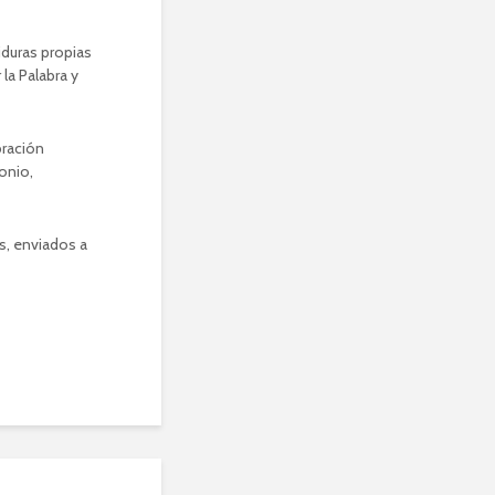
iduras propias
la Palabra y
bración
monio,
s, enviados a