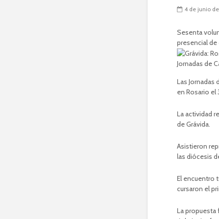
4 de junio d
Sesenta volun
presencial de 
Jornadas de Ca
Las Jornadas d
en Rosario el
La actividad r
de Grávida.
Asistieron re
las diócesis d
El encuentro t
cursaron el pr
La propuesta 