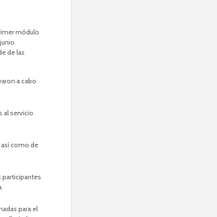
 primer módulo
junio.
de de las
varon a cabo
 al servicio
, así como de
s participantes
.
madas para el